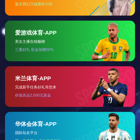
行业“前”列
深讯科技在科技发展道路上一直走在行业的前-列，坚持走创新中国
智慧停车；
2016年慧眼停车APP和慧眼停车微信公众号成功上线！