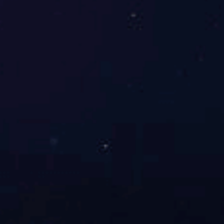
聚力。朝气、进取、尊重是我们团队的关键词！合作共赢是我们对您
的承诺！
关于我们
ABOUT US
拼搏在线开户-拼搏（中国） 是一家集研发制造和系统集成于一体