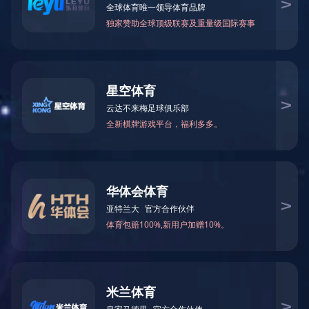
车牌识别一体机-慧眼二号